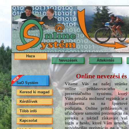
Haza
Nevezések
Áttekintés
Online nevezési és
SaO Systém
Vítame Vás na našej stránke
online prihlasovacieho a
Keresd ki magad
prezentačného systému, ktorý
Vám prináša možnosť registrácie a
Kérdőívek
prihlásenia sa na športové
podujatia. Online prihlásením si
Több infó
uľahčujete samotnú prezentáciu na
preteku a taktiež získavate vaš
Kapcsolat
login a heslo, ktoré Vám umožní
pohodnejšiu registráciu na u nás