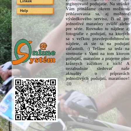
Linkek
registrované podujatie. Na stránke
Vám prinášame okrem možnosti
Help
prihlasovania sa, aj možnosť
výsledkového servisu, či už pre
jednotlivé maratóny zvlášť alebo
pre série. Rovnako tu nájdete aj
fotografie z podujatí, na ktorých
sa s veľkou pravdepodobnosťou
nájdete, ak ste sa na podujatí
zúčastnili. :) Tešíme sa teda na
stretnutie s Vami na tom ktorom
podujatí, maratóne a prajeme plno
krásnych zážitkov z nich! A
nezabudnite sledovať naše
aktuality o prípravách
jednotlivých podujatí, maratónov!
:)))