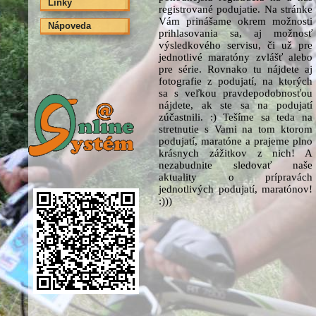
Linky
registrované podujatie. Na stránke
Vám prinášame okrem možnosti
Nápoveda
prihlasovania sa, aj možnosť
výsledkového servisu, či už pre
jednotlivé maratóny zvlášť alebo
pre série. Rovnako tu nájdete aj
fotografie z podujatí, na ktorých
sa s veľkou pravdepodobnosťou
nájdete, ak ste sa na podujatí
zúčastnili. :) Tešíme sa teda na
stretnutie s Vami na tom ktorom
podujatí, maratóne a prajeme plno
krásnych zážitkov z nich! A
nezabudnite sledovať naše
aktuality o prípravách
jednotlivých podujatí, maratónov!
:)))