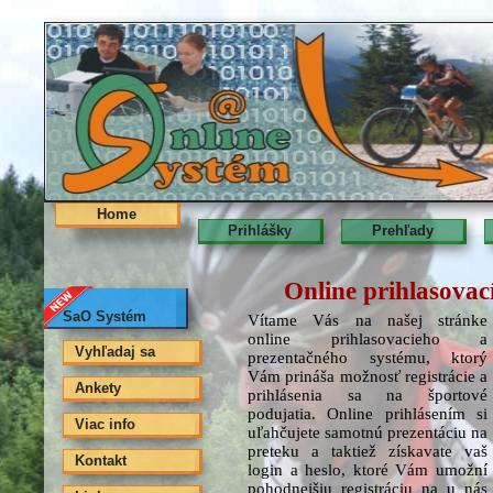
Home
Prihlášky
Prehľady
Online prihlasovac
SaO Systém
Vítame Vás na našej stránke
online prihlasovacieho a
Vyhľadaj sa
prezentačného systému, ktorý
Vám prináša možnosť registrácie a
Ankety
prihlásenia sa na športové
podujatia. Online prihlásením si
Viac info
uľahčujete samotnú prezentáciu na
preteku a taktiež získavate vaš
Kontakt
login a heslo, ktoré Vám umožní
pohodnejšiu registráciu na u nás