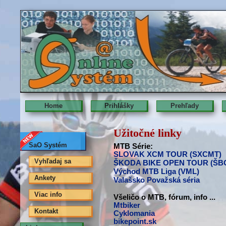
Home
Prihlášky
Prehľady
Užitočné linky
SaO Systém
MTB Série:
SLOVAK XCM TOUR (SXCMT)
Vyhľadaj sa
ŠKODA BIKE OPEN TOUR (ŠB
Východ MTB Liga (VML)
Ankety
Valašsko Považská séria
Viac info
Všeličo o MTB, fórum, info ...
Mtbiker
Kontakt
Cyklomania
bikepoint.sk