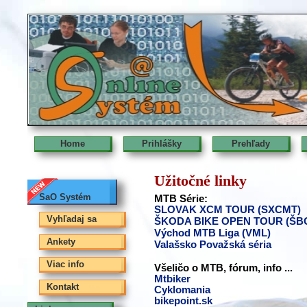
Home
Prihlášky
Prehľady
Užitočné linky
SaO Systém
MTB Série:
SLOVAK XCM TOUR (SXCMT)
Vyhľadaj sa
ŠKODA BIKE OPEN TOUR (ŠB
Východ MTB Liga (VML)
Ankety
Valašsko Považská séria
Viac info
Všeličo o MTB, fórum, info ...
Mtbiker
Kontakt
Cyklomania
bikepoint.sk