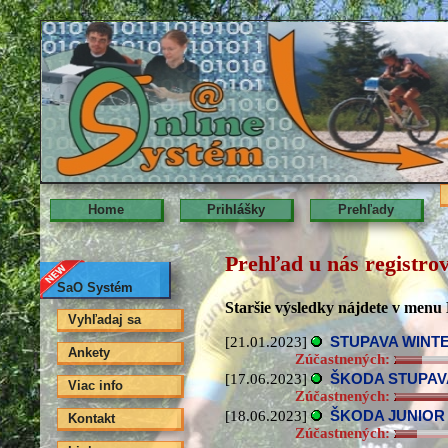
Home
Prihlášky
Prehľady
Prehľad u nás registro
SaO Systém
Staršie výsledky nájdete v menu 
Vyhľadaj sa
[21.01.2023]
STUPAVA WINT
Ankety
Zúčastnených:
[17.06.2023]
ŠKODA STUPAVA
Viac info
Zúčastnených:
[18.06.2023]
ŠKODA JUNIOR M
Kontakt
Zúčastnených: