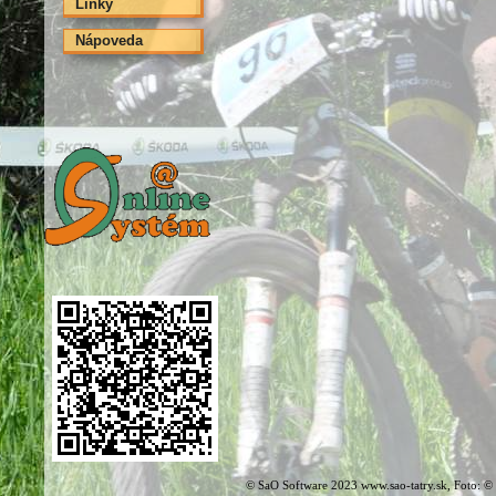
Linky
Nápoveda
© SaO Software 2023 www.sao-tatry.sk, Foto: ©