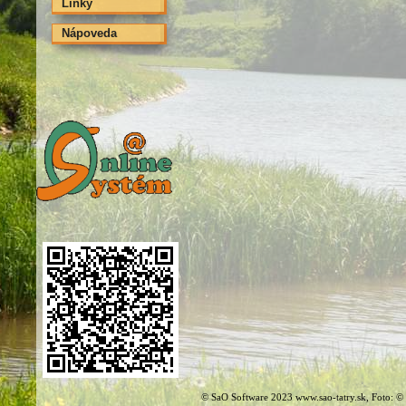
Linky
Nápoveda
© SaO Software 2023 www.sao-tatry.sk, Foto: ©