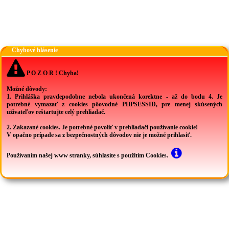
Chybové hlásenie
P O Z O R ! Chyba!
Možné dôvody:
1. Prihláška pravdepodobne nebola ukončená korektne - až do bodu 4. Je
potrebné vymazať z cookies pôovodné PHPSESSID, pre menej skúsených
uživateľov reštartujte celý prehliadač.
2. Zakazané cookies. Je potrebné povoliť v prehliadači používanie cookie!
V opačno prípade sa z bezpečnostných dôvodov nie je možné prihlasiť.
Používaním našej www stranky, súhlasíte s použitím Cookies.