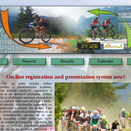
Reports
Results
Calendar
On-line registration and presentation system new!
 Vás na našej stránke online
ovacieho a prezentačného systému,
ám prináša možnosť registrácie a
nia sa na športové podujatia. Online
ním si uľahčujete samotnú prezentáciu
u a taktiež získavate vaš login a heslo,
m umožní pohodnejšiu registráciu na
gistrované podujatie. Na stránke Vám
e okrem možnosti prihlasovania sa, aj
 výsledkového servisu, či už pre
vé maratóny zvlášť alebo pre série.
tu nájdete aj fotografie z podujatí, na
h sa s veľkou pravdepodobnosťou
 ak ste sa na podujatí zúčastnili. :)