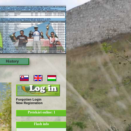
History
Forgotten Login
New Registration
Pretekári online: 1
Flash info