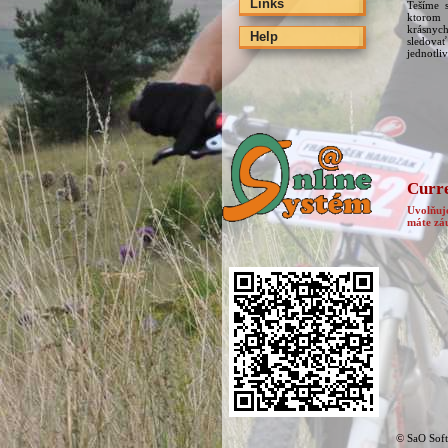
Links
Tešíme 
ktorom 
krásnyc
Help
sledov
jednotli
Curre
Uvolňuj
máte zá
© SaO Soft