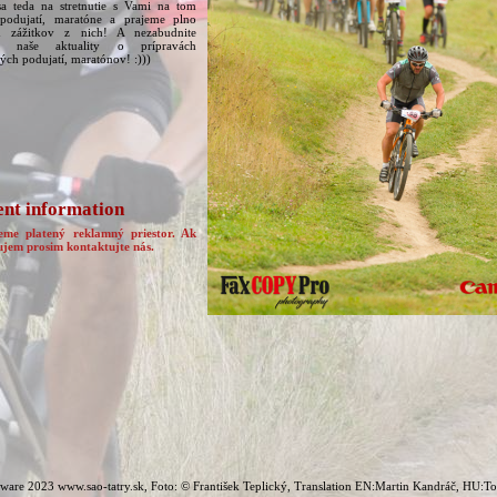
sa teda na stretnutie s Vami na tom
podujatí, maratóne a prajeme plno
h zážitkov z nich! A nezabudnite
ať naše aktuality o prípravách
vých podujatí, maratónov! :)))
nt information
eme platený reklamný priestor. Ak
ujem prosim kontaktujte nás.
ware 2023 www.sao-tatry.sk, Foto: © František Teplický, Translation EN:Martin Kandráč, HU:T