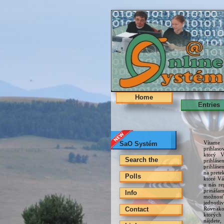
Home
Entries
Vítame
SaO Systém
prihlas
ktorý V
Search the
prihláse
prihláse
na pretek
Polls
ktoré Vá
u nás re
prinášam
Info
možnosť
jednotli
Contact
Rovnako 
ktorýc
nájdete,