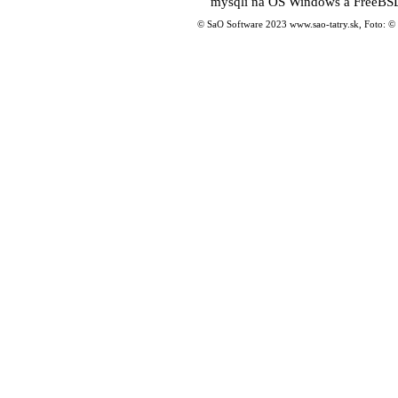
mysqli na OS Windows a FreeBSD. 
© SaO Software 2023 www.sao-tatry.sk, Foto: ©