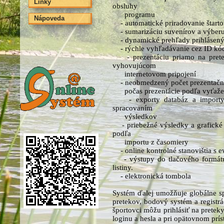
Linky
obsluhy
programu
Nápoveda
- automatické priradovanie štartov
- sumarizáciu suvenírov a výberu
- dynamické prehľady prihlásených
- rýchle vyhľadávanie cez ID kód,
- prezentáciu priamo na preteku
vyhovujúcom
internetovom pripojení
- neobmedzený počet prezentačný
počas prezentácie podľa vyťaže
- exporty databáz a importy v
spracovaním
výsledkov
- priebežné výsledky a grafické 
podľa
importu z časomiery
- online kontrolné stanovištia s e
- výstupy do tlačového formátu 
listiny.
- elektronická tombola
Systém ďalej umožňuje globálne s
pretekov, bodový systém a registrá
športovci môžu prihlásiť na pretek
loginu a hesla a pri opätovnom prí