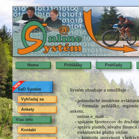
Home
Prihlášky
Prehľady
SaO Systém
Systém obsahuje a umožňuje :
Vyhľadaj sa
- jednoduché intuitívne ovládanie
- formulár prihlášky, registráciu
Ankety
anketu,
online e_mail ...
Viac info
- spájanie športovcov do družstie
- správu platieb, súvahu financií
Kontakt
elektronické platby online
- kontrolu správnosti všetkých z