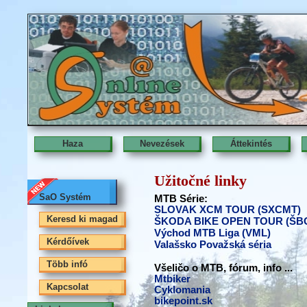
Haza
Nevezések
Áttekintés
Užitočné linky
SaO Systém
MTB Série:
SLOVAK XCM TOUR (SXCMT)
Keresd ki magad
ŠKODA BIKE OPEN TOUR (ŠB
Východ MTB Liga (VML)
Kérdőívek
Valašsko Považská séria
Több infó
Všeličo o MTB, fórum, info ...
Mtbiker
Kapcsolat
Cyklomania
bikepoint.sk