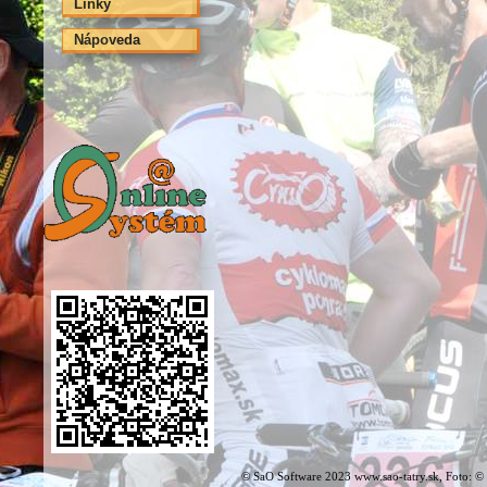
Linky
Nápoveda
© SaO Software 2023 www.sao-tatry.sk, Foto: ©