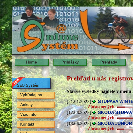
Home
Prihlášky
Prehľady
Prehľad u nás registro
SaO Systém
Staršie výsledky nájdete v menu 
Vyhľadaj sa
[21.01.2023]
STUPAVA WINT
Ankety
Zúčastnených:
[17.06.2023]
ŠKODA STUPAVA
Viac info
Zúčastnených:
[18.06.2023]
ŠKODA JUNIOR M
Kontakt
Zúčastnených: