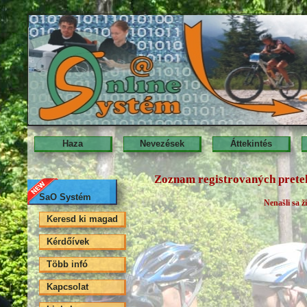
Haza
Nevezések
Áttekintés
Zoznam registrovaných prete
SaO Systém
Nenašli sa 
Keresd ki magad
Kérdőívek
Több infó
Kapcsolat