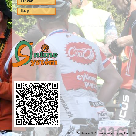
Linkek
Help
© SaO Software 2023 www.sao-tatry.sk, Foto: ©