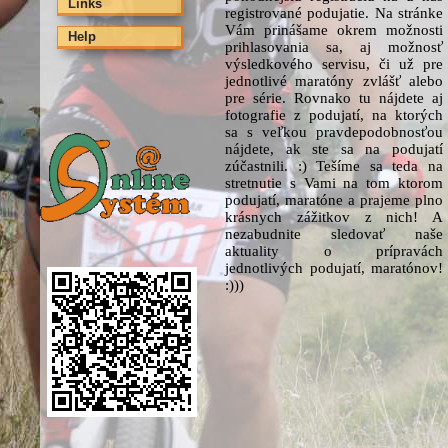
Links
registrované podujatie. Na stránke
Vám prinášame okrem možnosti
Help
prihlasovania sa, aj možnosť
výsledkového servisu, či už pre
jednotlivé maratóny zvlášť alebo
pre série. Rovnako tu nájdete aj
fotografie z podujatí, na ktorých
sa s veľkou pravdepodobnosťou
nájdete, ak ste sa na podujatí
zúčastnili. :) Tešíme sa teda na
stretnutie s Vami na tom ktorom
podujatí, maratóne a prajeme plno
krásnych zážitkov z nich! A
nezabudnite sledovať naše
aktuality o prípravách
jednotlivých podujatí, maratónov!
:)))