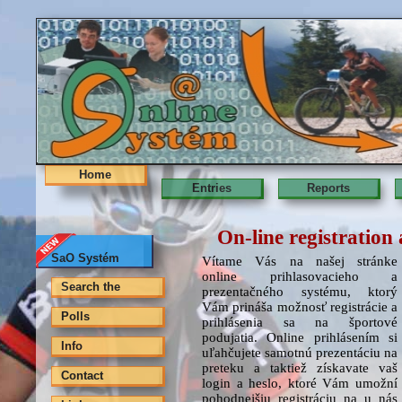
Home
Entries
Reports
On-line registration
SaO Systém
Vítame Vás na našej stránke
online prihlasovacieho a
Search the
prezentačného systému, ktorý
Vám prináša možnosť registrácie a
Polls
prihlásenia sa na športové
podujatia. Online prihlásením si
Info
uľahčujete samotnú prezentáciu na
preteku a taktiež získavate vaš
Contact
login a heslo, ktoré Vám umožní
pohodnejšiu registráciu na u nás